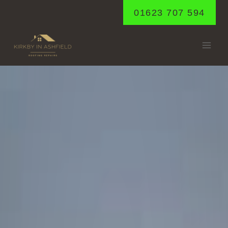
Skip
01623 707 594
to
content
RIDDINGS
Home
/
Riddings